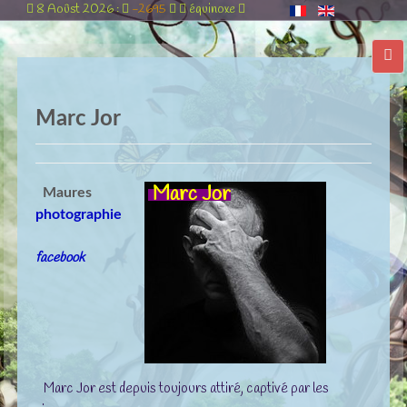
8 Aoûst 2026 :
-2695
équinoxe
Marc Jor
Marc Jor
Maures
photographie
facebook
Marc Jor est depuis toujours attiré, captivé par les