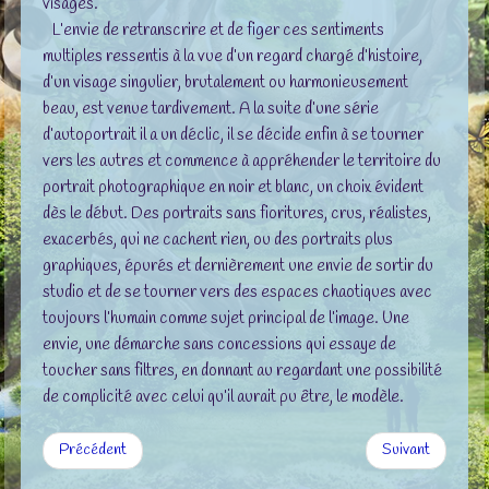
visages.
L’envie de retranscrire et de figer ces sentiments
multiples ressentis à la vue d’un regard chargé d’histoire,
d’un visage singulier, brutalement ou harmonieusement
beau, est venue tardivement. A la suite d’une série
d’autoportrait il a un déclic, il se décide enfin à se tourner
vers les autres et commence à appréhender le territoire du
portrait photographique en noir et blanc, un choix évident
dès le début. Des portraits sans fioritures, crus, réalistes,
exacerbés, qui ne cachent rien, ou des portraits plus
graphiques, épurés et dernièrement une envie de sortir du
studio et de se tourner vers des espaces chaotiques avec
toujours l’humain comme sujet principal de l’image. Une
envie, une démarche sans concessions qui essaye de
toucher sans filtres, en donnant au regardant une possibilité
de complicité avec celui qu’il aurait pu être, le modèle.
Précédent
Suivant