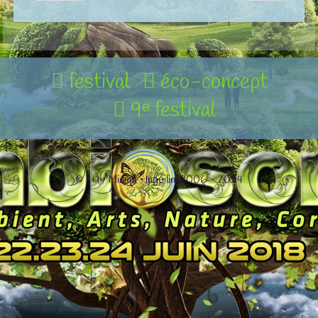
festival
éco-concept
9ᵉ festival
© 3+1 / Midigit • Inguilim 2006 - 2024