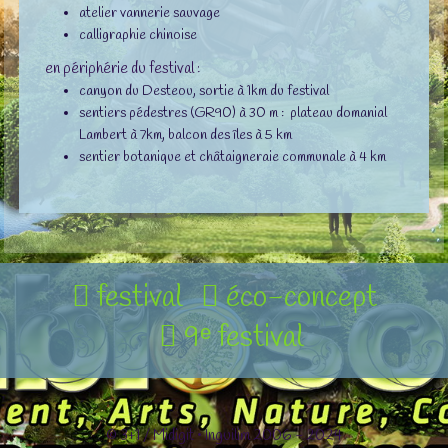
atelier vannerie sauvage
calligraphie chinoise
en périphérie du festival :
canyon du Desteou, sortie à 1km du festival
sentiers pédestres (GR90) à 30 m : plateau domanial
Lambert à 7km, balcon des îles à 5 km
sentier botanique et châtaigneraie communale à 4 km
festival
éco-concept
9ᵉ festival
© 3+1 / Midigit • Inguilim 2006 - 2024