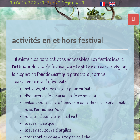
9 Aoûst 2026 :
-2695
équinoxe
activités en et hors festival
Il existe plusieurs activités accessibles aux festivaliers, à
l’intérieur du site du festival, en périphérie ou dans la région,
la plupart ne fonctionnant que pendant la journée.
dans l’enceinte du festival :
activités, ateliers et jeux pour enfants
découverte de techniques de relaxation
balade naturaliste découverte de la flore et faune locale
avec l'animateur Yann
ateliers découverte Land Art
atelier mosaïque
atelier sculpture d'argiles
transport parking - site par calèche