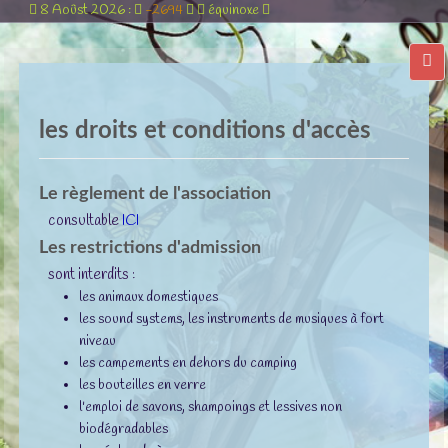
8 Aoûst 2026 :
-2694
équinoxe
les droits et conditions d'accès
Le règlement de l'association
consultable
ICI
Les restrictions d'admission
sont interdits :
les animaux domestiques
les sound systems, les instruments de musiques à fort
niveau
les campements en dehors du camping
les bouteilles en verre
l'emploi de savons, shampoings et lessives non
biodégradables