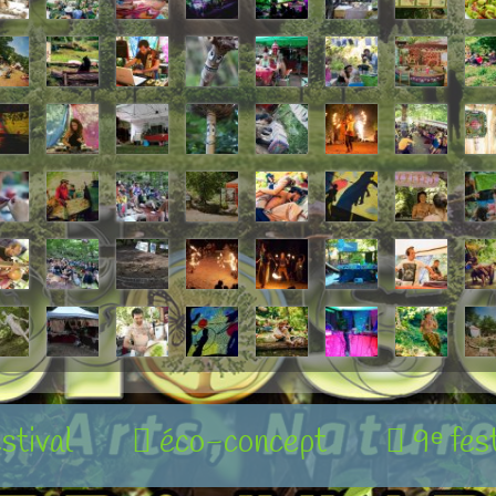
estival
éco-concept
9ᵉ fes