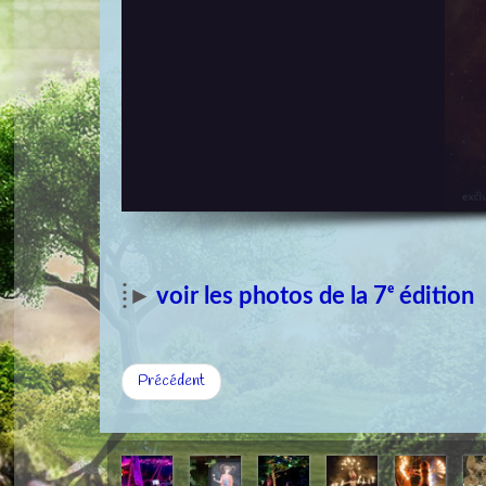
⁞►
voir les photos de la 7ᵉ édition
Précédent