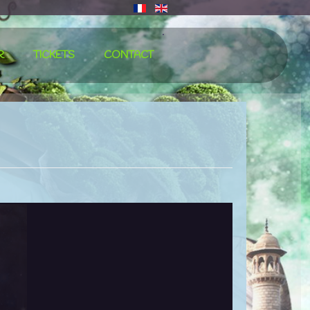
∙
R
TICKETS
CONTACT