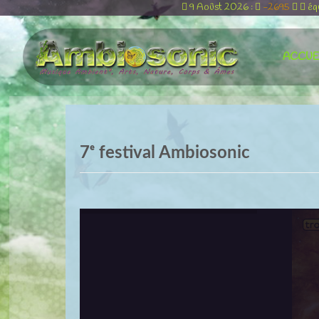
9 Aoûst 2026 :
-2695
éq
ACCUE
7ᵉ festival Ambiosonic